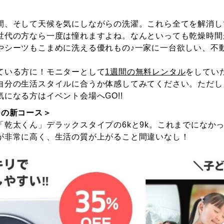
間、そして天候を気にしながらの洗濯。これら全てを解消し
世代の方なら一度は憧れますよね。なんといっても乾燥時間
やシーツもこまめに洗える優れもの♪一家に一台欲しい、不
ている方に！モニターとして
1週間の無料レンタル
をしてい
自分の生活スタイルに合うか体感してみてください。ただし
気になる方はイベント会場へGO!!
つの新コース＞
「乾太くん」デラックスタイプの6kと9k。これまでになか
が非常に高く、生活の質が上がること間違いなし！