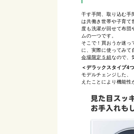
干す手間、取り込む手
は共働き世帯や子育て
度も洗濯が回せて布団
ムの一つです。
そこで！買おうか迷っ
に、実際に使ってみて
会場限定５組
なので、
＜デラックスタイプ4
モデルチェンジした、
えたことにより機能性