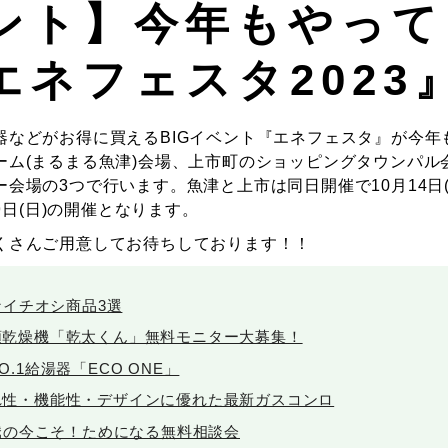
ント】今年もやって
エネフェスタ2023
器などがお得に買えるBIGイベント『エネフェスタ』が今年
ーム(まるまる魚津)会場、上市町のショッピングタウンパル
会場の3つで行います。魚津と上市は同日開催で10月14日(土
29日(日)の開催となります。
くさんご用意してお待ちしております！！
なイチオシ商品3選
類乾燥機「乾太くん」無料モニター大募集！
O.1給湯器「ECO ONE」
れ性・機能性・デザインに優れた最新ガスコンロ
騰の今こそ！ためになる無料相談会