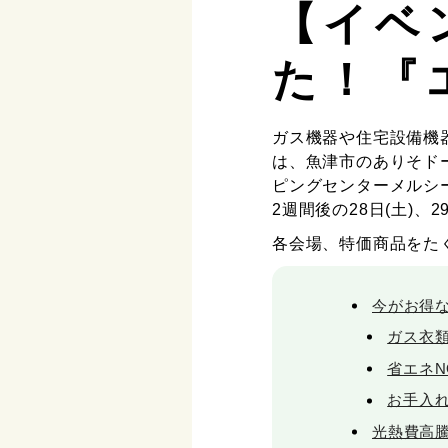
【イベ
た！『
ガス機器や住宅設備機
は、魚津市のありそド
ピングセンターメルシー
2週間後の28日(土)、
各会場、特価商品をた
今がお得
ガス衣
省エネN
お手入
光熱費高