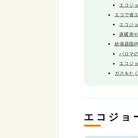
エコジ
エコで省
エコジョ
床暖房
給湯器国
パロマ
エコジ
ガスをた
エコジョ