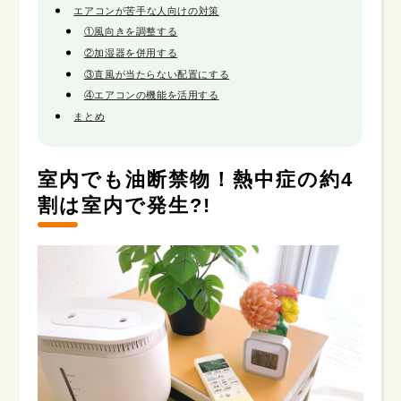
エアコンが苦手な人向けの対策
①風向きを調整する
②加湿器を併用する
③直風が当たらない配置にする
④エアコンの機能を活用する
まとめ
室内でも油断禁物！熱中症の約4
割は室内で発生?!