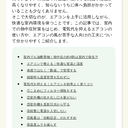
高くなりやすく、知らないうちに体へ負担がかかって
いることも少なくありません。
そこで大切なのが、エアコンを上手に活用しながら、
快適な室内環境を保つことです。この記事では、室内
での熱中症対策をはじめ、電気代を抑えるエアコンの
使い方や、エアコンの風が苦手な人向けの工夫につい
て分かりやすくご紹介します。
室内でも油断禁物！熱中症の約4割は室内で発生?!
エアコンで整える｜快適な室温と湿度
体感ではなく「数値」で管理する
就寝時も温度管理を忘れずに
電気代を抑える｜エアコンを効率よく使うコツ
①こまめにフィルター掃除をする
②室外機の吹き出し口を塞がない
③室外機を直射日光から守る
④頻繁に電源を入切しない
⑤風量は「自動設定」がおすすめ
⑥温度ムラを減らす