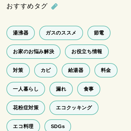
おすすめタグ
湯沸器
ガスのススメ
節電
お家のお悩み解決
お役立ち情報
対策
カビ
給湯器
料金
一人暮らし
漏れ
食事
花粉症対策
エコクッキング
エコ料理
SDGs