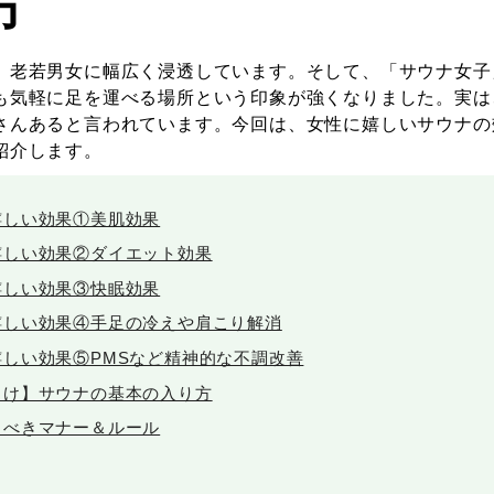
方
、老若男女に幅広く浸透しています。そして、「サウナ女子
も気軽に足を運べる場所という印象が強くなりました。実は
さんあると言われています。今回は、女性に嬉しいサウナの
紹介します。
嬉しい効果①美肌効果
嬉しい効果②ダイエット効果
嬉しい効果③快眠効果
嬉しい効果④手足の冷えや肩こり解消
嬉しい効果⑤PMSなど精神的な不調改善
向け】サウナの基本の入り方
くべきマナー＆ルール