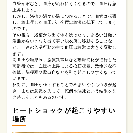
血管が縮むと、血液が流れにくくなるので、血圧は急
上昇します。
しかし、浴槽の温かい湯につかることで、血管は拡張
し、急上昇した血圧が、今度は急激に低下してしまう
のです。
その後も、浴槽から出て体を洗ったり、あるいは熱い
湯船からいきなり出て寒い脱衣所に移動することな
ど、一連の入浴行動の中で血圧は急激に大きく変動し
ます。
高血圧や糖尿病、脂質異常症など動脈硬化が進行した
高齢者では、血圧の上昇による心筋梗塞、致命的な不
整脈、脳梗塞や脳出血などを引き起こしやすくなって
います。
反対に、血圧が低下することでめまいやふらつきが起
き、または意識を失って、転倒や溺死という結果を引
き起こすこともあるのです。
ヒートショックが起こりやすい
場所