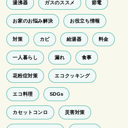
湯沸器
ガスのススメ
節電
お家のお悩み解決
お役立ち情報
対策
カビ
給湯器
料金
一人暮らし
漏れ
食事
花粉症対策
エコクッキング
エコ料理
SDGs
カセットコンロ
災害対策