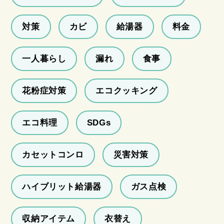
対策
カビ
給湯器
料金
一人暮らし
漏れ
食事
花粉症対策
エコクッキング
エコ料理
SDGs
カセットコンロ
災害対策
ハイブリット給湯器
ガス点検
収納アイテム
衣替え