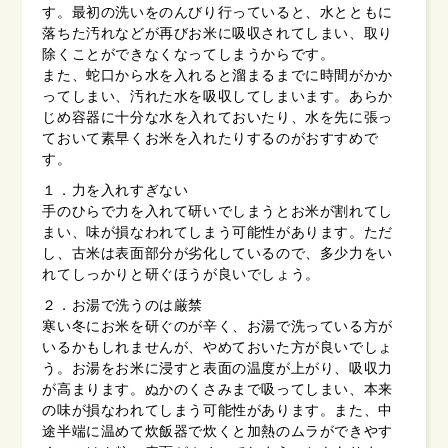
す。最初の洗いをのんびり行っていると、水とともに
落ちた汚れなどが再びお米に吸収されてしまい、取り
除くことができなくなってしまうからです。
また、蛇口から水を入れると溜まるまでに時間がかか
ってしまい、汚れた水を吸収してしまいます。あらか
じめ容器に十分な水を入れておいたり、水を先に張っ
ておいて素早くお米を入れたりするのがおすすめで
す。
１．力を入れすぎない
手のひらで力を入れて研いでしまうとお米が割れてし
まい、味が損なわれてしまう可能性があります。ただ
し、古米は表面部分が劣化しているので、多少力をい
れてしっかりと研ぐほうが良いでしょう。
２．お湯で洗うのは厳禁
寒い冬にお米を研ぐのが辛く、お湯で洗っている方が
いるかもしれませんが、やめておいた方が良いでしょ
う。お湯をお米に浸すと表面の温度が上がり、吸収力
が高まります。ぬかのくさみまで吸ってしまい、本来
の味が損なわれてしまう可能性があります。また、中
途半端に温めて炊飯器で炊くと加熱のムラができやす