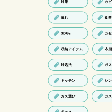
対策
カビ
漏れ
食事
SDGs
カセ
収納アイテム
衣
対処法
ガス
キッチン
シン
ガス選び
ガス