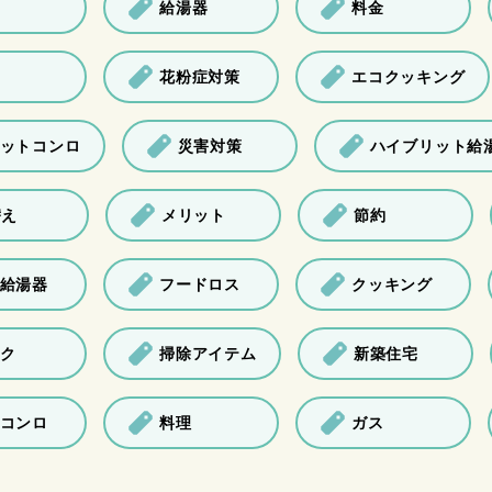
給湯器
料金
花粉症対策
エコクッキング
ットコンロ
災害対策
ハイブリット給
替え
メリット
節約
給湯器
フードロス
クッキング
ク
掃除アイテム
新築住宅
コンロ
料理
ガス