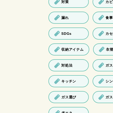
対策
カビ
漏れ
食事
SDGs
カセ
収納アイテム
衣
対処法
ガス
キッチン
シン
ガス選び
ガス