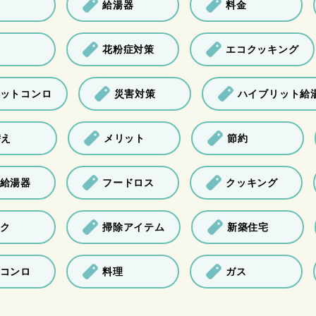
給湯器
料金
花粉症対策
エコクッキング
ットコンロ
災害対策
ハイブリット給
替え
メリット
節約
給湯器
フードロス
クッキング
ク
掃除アイテム
新築住宅
コンロ
料理
ガス