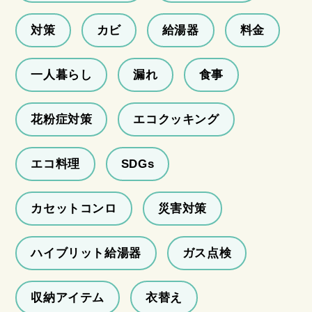
対策
カビ
給湯器
料金
一人暮らし
漏れ
食事
花粉症対策
エコクッキング
エコ料理
SDGs
カセットコンロ
災害対策
ハイブリット給湯器
ガス点検
収納アイテム
衣替え