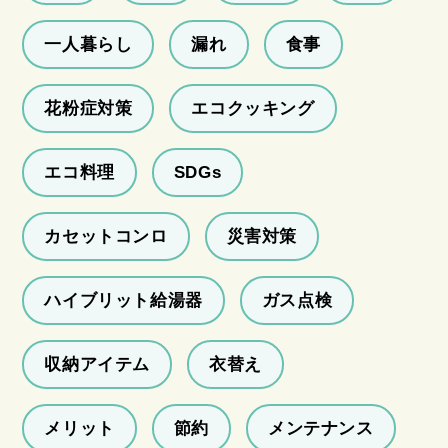
一人暮らし
漏れ
食事
花粉症対策
エコクッキング
エコ料理
SDGs
カセットコンロ
災害対策
ハイブリット給湯器
ガス点検
収納アイテム
衣替え
メリット
節約
メンテナンス