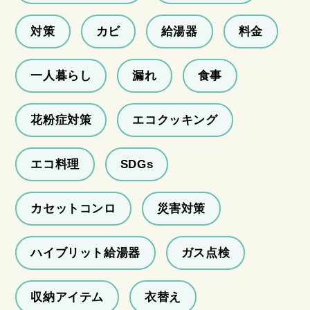
対策
カビ
給湯器
料金
一人暮らし
漏れ
食事
花粉症対策
エコクッキング
エコ料理
SDGs
カセットコンロ
災害対策
ハイブリット給湯器
ガス点検
収納アイテム
衣替え