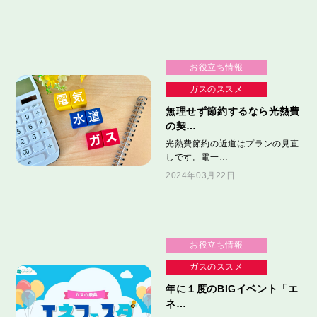
お役立ち情報
ガスのススメ
無理せず節約するなら光熱費
の契…
光熱費節約の近道はプランの見直
しです。電一…
2024年03月22日
お役立ち情報
ガスのススメ
年に１度のBIGイベント「エ
ネ…