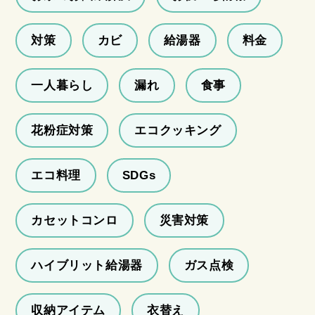
対策
カビ
給湯器
料金
一人暮らし
漏れ
食事
花粉症対策
エコクッキング
エコ料理
SDGs
カセットコンロ
災害対策
ハイブリット給湯器
ガス点検
収納アイテム
衣替え