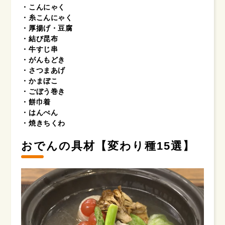
・こんにゃく
・糸こんにゃく
・厚揚げ・豆腐
・結び昆布
・牛すじ串
・がんもどき
・さつまあげ
・かまぼこ
・ごぼう巻き
・餅巾着
・はんぺん
・焼きちくわ
おでんの具材【変わり種15選】