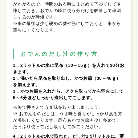
がかかるので、時間のある時にまとめて下ゆでして冷
凍しておき、おでんの時に使う分だけを解凍して串刺
しするのが時短です。
※串の最後は少し硬めの腱や筋にしておくと、串から
落ちにくくなります。
おでんのだし汁の作り方
1．2リットルの水に昆布（10～15ｇ）を入れて30分お
きます。
2．沸いたら昆布を取り出し、かつお節（30～40ｇ）
を加えます。
3．かつお節を入れたら、アクを取ってから弱火にして
5～6分ほどしっかり煮出してこします。
※箸で押さえてうま味を絞り出しましょう。
※ おでん用のだしは、うま味と香りがしっかりある方
が美味しくなります。昆布もかつお節も少し多めで、
たっぷり使ってだし取りしてみてください。
4．2リットルの水で取れた、だし汁1.5リットルに、薄