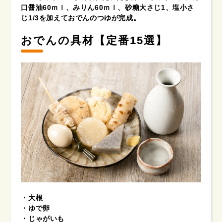
口醤油60ｍｌ、みりん60ｍｌ、砂糖大さじ1、塩小さ
じ1/3を加えておでんのつゆが完成。
おでんの具材【定番15選】
・大根
・ゆで卵
・じゃがいも