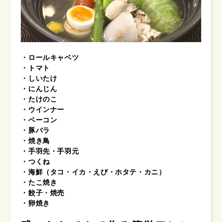
・ロールキャベツ
・トマト
・しいたけ
・にんじん
・たけのこ
・ウインナー
・ベーコン
・豚バラ
・焼き鳥
・手羽先・手羽元
・つくね
・海鮮（タコ・イカ・えび・ホタテ・カニ）
・たこ焼き
・餃子・焼売
・卵焼き