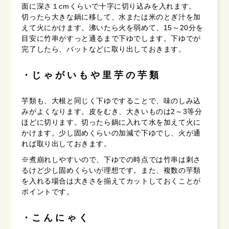
面に深さ１cmくらいで十字に切り込みを入れます。
切ったら大きな鍋に移して、水または米のとぎ汁を加
えて火にかけます。沸いたら火を弱めて、15～20分を
目安に竹串がすっと通るまで下ゆでします。下ゆでが
完了したら、バットなどに取り出しておきます。
じゃがいもや里芋の芋類
芋類も、大根と同じく下ゆですることで、味のしみ込
みがよくなります。皮をむき、大きいものは2～3等分
ほどに切ります。切ったら鍋に入れて水を加えて火に
かけます。少し固めくらいの加減で下ゆでし、火が通
れば取り出しておきます。
※煮崩れしやすいので、下ゆでの時点では竹串は刺さ
るけど少し固めくらいが理想です。また、複数の芋類
を入れる場合は大きさを揃えてカットしておくことが
ポイントです。
こんにゃく