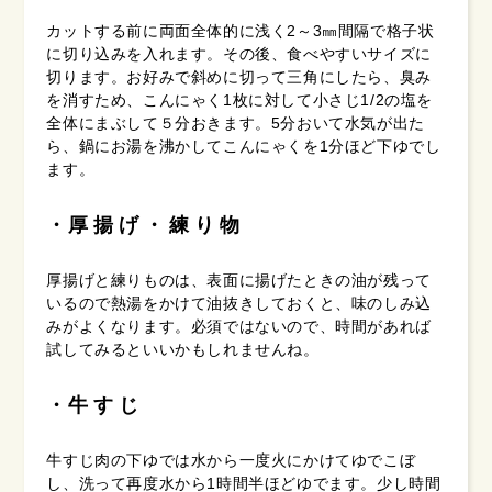
カットする前に両面全体的に浅く2～3㎜間隔で格子状
に切り込みを入れます。その後、食べやすいサイズに
切ります。お好みで斜めに切って三角にしたら、臭み
を消すため、こんにゃく1枚に対して小さじ1/2の塩を
全体にまぶして５分おきます。5分おいて水気が出た
ら、鍋にお湯を沸かしてこんにゃくを1分ほど下ゆでし
ます。
厚揚げ・練り物
厚揚げと練りものは、表面に揚げたときの油が残って
いるので熱湯をかけて油抜きしておくと、味のしみ込
みがよくなります。必須ではないので、時間があれば
試してみるといいかもしれませんね。
牛すじ
牛すじ肉の下ゆでは水から一度火にかけてゆでこぼ
し、洗って再度水から1時間半ほどゆでます。少し時間