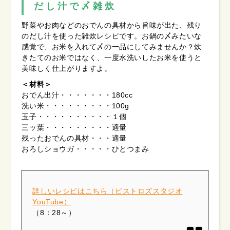
だし汁で〆雑炊
野菜やお肉などのおでんの具材から旨味が出た、残り
のだし汁を使った雑炊レシピです。お鍋の〆みたいな
感覚で、お米を入れて〆の一品にしてみませんか？炊
きたてのお米ではなく、一度水洗いしたお米を使うと
美味しく仕上がりますよ。
＜材料＞
おでん出汁・・・・・・・180cc
洗い米・・・・・・・・・100g
玉子・・・・・・・・・・１個
三ッ葉・・・・・・・・・適量
残ったおでんの具材・・・適量
おろしショウガ・・・・・ひとつまみ
詳しいレシピはこちら（ビストロズスタジオ
YouTube）
（8：28～）