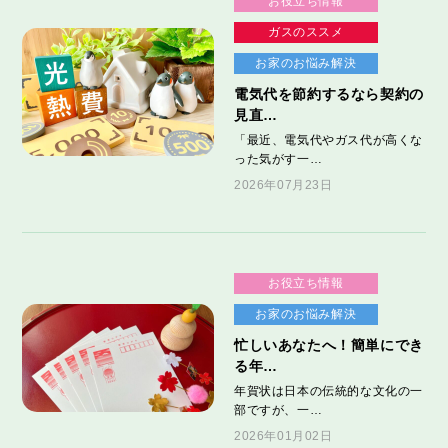
お役立ち情報
ガスのススメ
お家のお悩み解決
電気代を節約するなら契約の
見直…
「最近、電気代やガス代が高くな
った気がす一…
2026年07月23日
お役立ち情報
お家のお悩み解決
忙しいあなたへ！簡単にでき
る年…
年賀状は日本の伝統的な文化の一
部ですが、一…
2026年01月02日