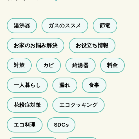
湯沸器
ガスのススメ
節電
お家のお悩み解決
お役立ち情報
対策
カビ
給湯器
料金
一人暮らし
漏れ
食事
花粉症対策
エコクッキング
エコ料理
SDGs