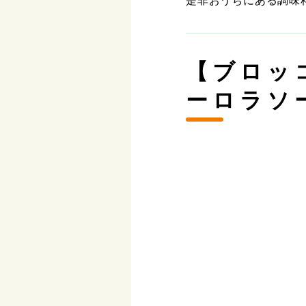
是非おうちにある調味
【ブロッ
ーロラソ