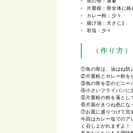
魚の骨：適量
片栗粉：骨全体に絡
カレー粉：少々
揚げ油：大さじ1
岩塩：少々
（作り方）
①魚の骨は、油はね防
②片栗粉とカレー粉を
③魚の骨を②のビニー
④小さいフライパンに
⑤片栗粉の粉を落とし
⑥片面がきつね色にな
⑦お皿に盛りつけて完
今回はカレー塩でのア
く召し上がれますよ！