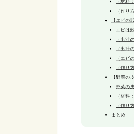
（材料：
（作り
【エビの
エビは
（出汁
（出汁
（エビ
（作り
【野菜の
野菜の
（材料：
（作り
まとめ