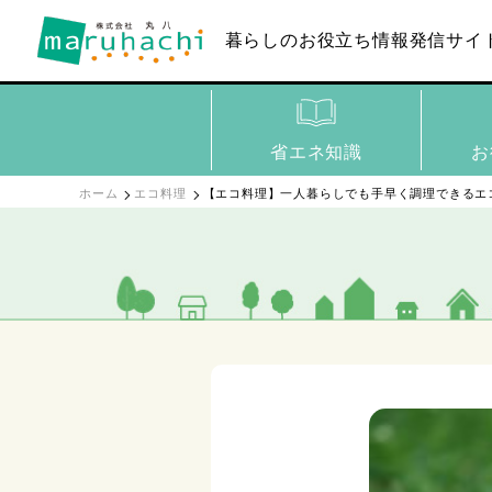
暮らしのお役立ち
情報発信サイ
省エネ知識
お
ホーム
エコ料理
【エコ料理】一人暮らしでも手早く調理できるエ