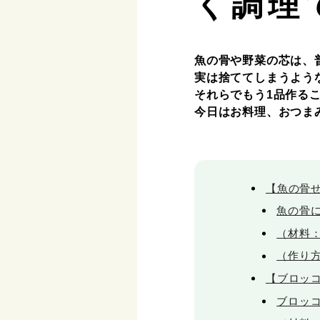
く調理
魚の骨や野菜の芯は、
実は捨ててしまうよう
それらでもう1品作る
今日はお料理、おつま
【魚の骨
魚の骨
（材料：
（作り
【ブロッ
ブロッ