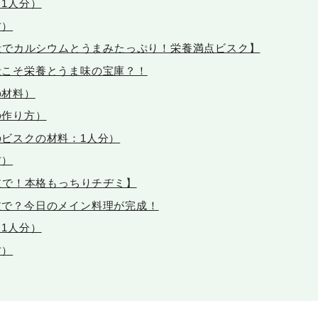
1人分）
方）
殻でカルシウムとうまみたっぷり！栄養満点ビスク】
殻こそ栄養とうま味の宝庫？！
の材料）
の作り方）
のビスクの材料：1人分）
方）
皮で！本格もっちりチヂミ】
皮で？今日のメイン料理が完成！
1人分）
方）