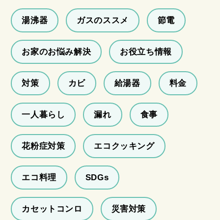
湯沸器
ガスのススメ
節電
お家のお悩み解決
お役立ち情報
対策
カビ
給湯器
料金
一人暮らし
漏れ
食事
花粉症対策
エコクッキング
エコ料理
SDGs
カセットコンロ
災害対策