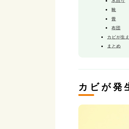
水回り
靴
畳
布団
カビが生
まとめ
カビが発