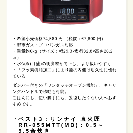
・希望小売価格74,580 円 （税抜：67,800 円）
・都市ガス・プロパンガス対応
・重量約6kg（サイズ：幅29.3×奥行32.8×高さ26.2
㎝）
・水位線(目盛)の明度差が向上し、より扱いやすく
・「フッ素樹脂加工」により釜の内側は耐久性に優れ
ている
ダンパー付きの「ワンタッチオープン機能」、キャリ
ングハンドルで移動も可能。
ごはんにも、使い勝手にも、妥協したくない人へおす
すめです。
ベスト3：リンナイ 直火匠
RR-055MTT(MB)：0.5～
5.5合炊き