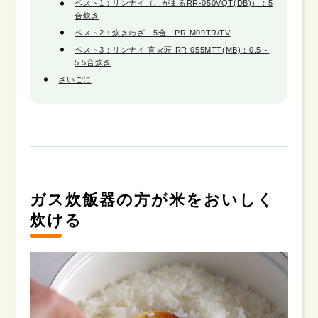
ベスト1：リンナイ（こがまるRR-050VQT(DB)）：5
合炊き
ベスト2：炊きわざ 5合 PR-M09TR/TV
ベスト3：リンナイ 直火匠 RR-055MTT(MB)：0.5～
5.5合炊き
さいごに
ガス炊飯器の方が米をおいしく
炊ける