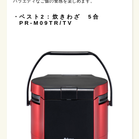
バラエティなご飯の食感を楽しめます。
ベスト2：炊きわざ 5合
PR-M09TR/TV