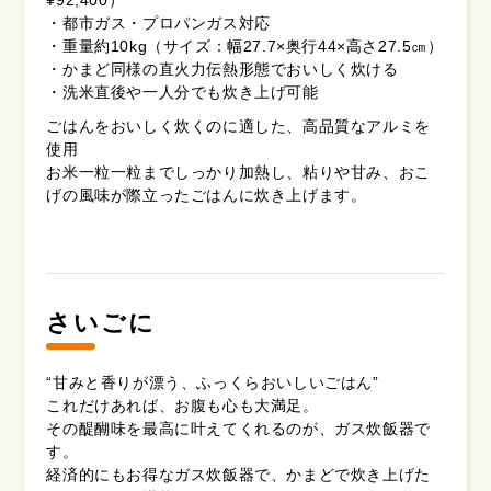
・都市ガス・プロパンガス対応
・重量約10kg（サイズ：幅27.7×奥行44×高さ27.5㎝）
・かまど同様の直火力伝熱形態でおいしく炊ける
・洗米直後や一人分でも炊き上げ可能
ごはんをおいしく炊くのに適した、高品質なアルミを
使用
お米一粒一粒までしっかり加熱し、粘りや甘み、おこ
げの風味が際立ったごはんに炊き上げます。
さいごに
“甘みと香りが漂う、ふっくらおいしいごはん”
これだけあれば、お腹も心も大満足。
その醍醐味を最高に叶えてくれるのが、ガス炊飯器で
す。
経済的にもお得なガス炊飯器で、かまどで炊き上げた