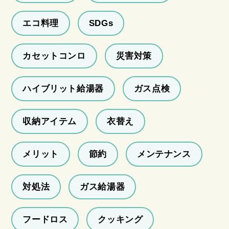
エコ料理
SDGs
カセットコンロ
災害対策
ハイブリット給湯器
ガス点検
収納アイテム
衣替え
メリット
節約
メンテナンス
対処法
ガス給湯器
フードロス
クッキング